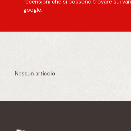
recensioni che si possono trovare sui vari
google.
Nessun articolo