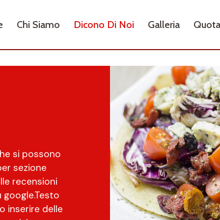
e
Chi Siamo
Dicono Di Noi
Galleria
Quota
che si possono
 per sezione
lle recensioni
u google.Testo
 inserire delle