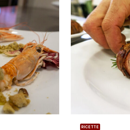
L
R
A
D
I
C
C
H
I
O
D
I
C
H
I
O
G
G
I
A
RICETTE
I