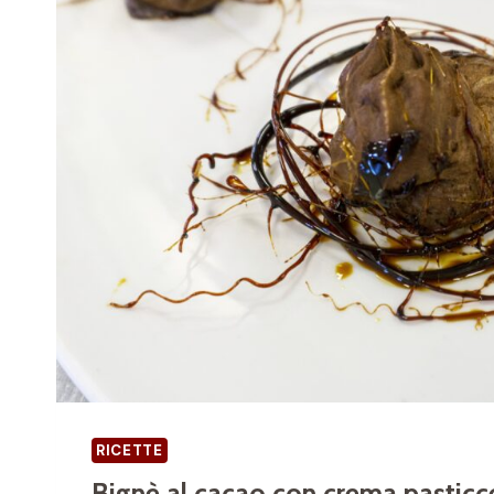
2
6
RICETTE
Bignè al cacao con crema pasticc