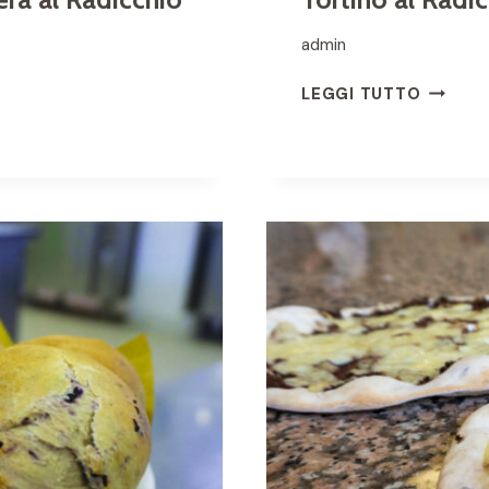
admin
T
LEGGI TUTTO
O
R
T
I
N
O
A
L
R
A
D
I
C
C
H
I