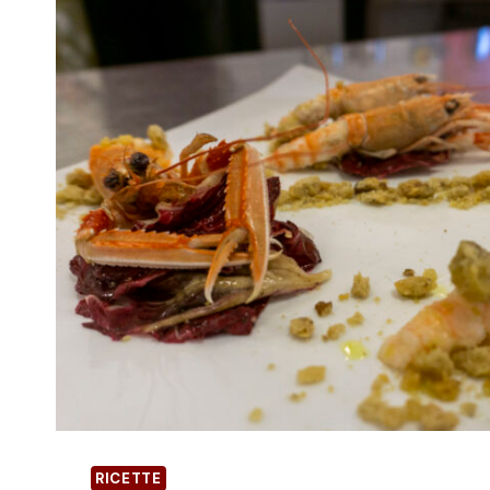
C
L
C
L
H
A
I
B
O
I
D
R
I
R
C
A
H
R
I
O
O
S
G
S
G
A
I
D
A
I
I
R
G
A
P
D
I
C
RICETTE