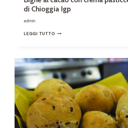
di Chioggia Igp
admin
B
LEGGI TUTTO
I
G
N
È
A
L
C
A
C
A
O
C
O
N
C