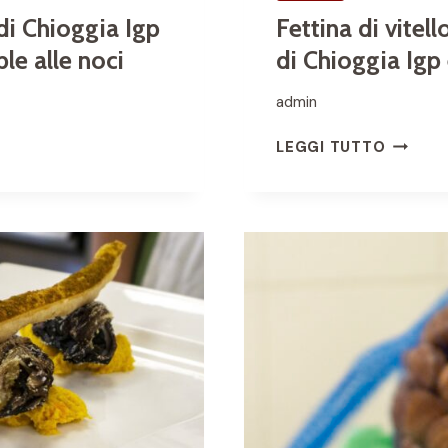
G
di Chioggia Igp
Fettina di vitel
P
ble alle noci
di Chioggia Igp
admin
F
LEGGI TUTTO
E
T
T
I
N
A
D
I
V
I
T
E
L