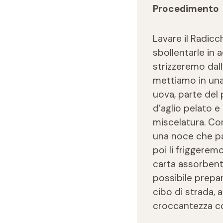
Procedimento
Lavare il Radicc
sbollentarle in 
strizzeremo dall
mettiamo in una 
uova, parte del 
d’aglio pelato e
miscelatura. Co
una noce che pas
poi li friggerem
carta assorbent
possibile prepara
cibo di strada, 
croccantezza con