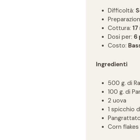
Difficoltà:
S
Preparazio
Cottura:
17
Dosi per:
6
Costo:
Bas
Ingredienti
500 g. di R
100 g. di P
2 uova
1 spicchio d
Pangrattato
Corn flakes 