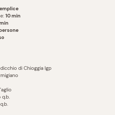
emplice
ne:
10 min
 min
 persone
so
adicchio di Chioggia Igp
armigiano
’aglio
 q.b.
q.b.