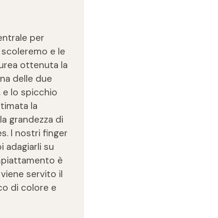
entrale per
e scoleremo e le
purea ottenuta la
una delle due
 e lo spicchio
ltimata la
la grandezza di
. I nostri finger
 adagiarli su
impiattamento è
viene servito il
co di colore e