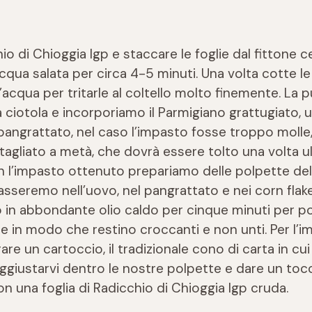
hio di Chioggia Igp e staccare le foglie dal fittone c
acqua salata per circa 4-5 minuti. Una volta cotte l
’acqua per tritarle al coltello molto finemente. La 
ciotola e incorporiamo il Parmigiano grattugiato, 
pangrattato, nel caso l’impasto fosse troppo molle,
 tagliato a metà, che dovrà essere tolto una volta u
n l’impasto ottenuto prepariamo delle polpette del
seremo nell’uovo, nel pangrattato e nei corn flakes
o in abbondante olio caldo per cinque minuti per poi
e in modo che restino croccanti e non unti. Per l’
re un cartoccio, il tradizionale cono di carta in cui 
aggiustarvi dentro le nostre polpette e dare un toc
 una foglia di Radicchio di Chioggia Igp cruda.