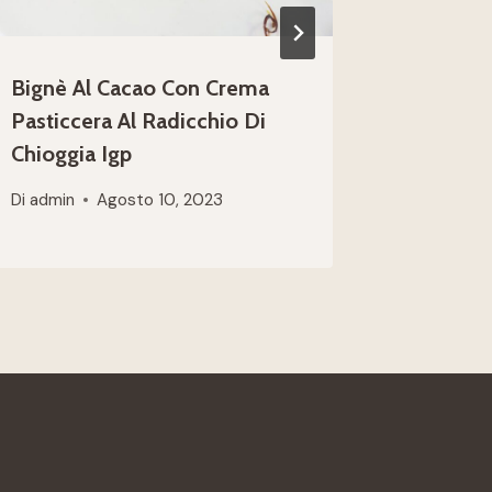
Bignè Al Cacao Con Crema
Fettina 
Pasticcera Al Radicchio Di
Polenta 
Chioggia Igp
Chioggi
Di
admin
Agosto 10, 2023
Di
admin