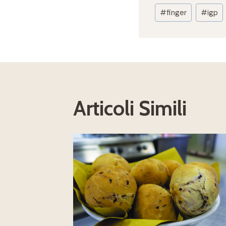
Tag
#
finger
#
igp
articolo:
Articoli Simili