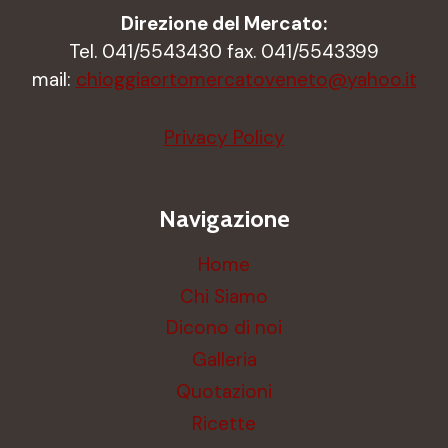
Direzione del Mercato:
Tel. 041/5543430 fax. 041/5543399
mail:
chioggiaortomercatoveneto@yahoo.it
Privacy Policy
Navigazione
Home
Chi Siamo
Dicono di noi
Galleria
Quotazioni
Ricette