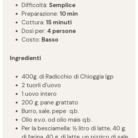
Difficoltà:
Semplice
Preparazione:
10 min
Cottura:
15 minuti
Dosi per:
4 persone
Costo:
Basso
Ingredienti
400g. di Radicchio di Chioggia Igp
2 tuorli d’uovo
1 uovo intero
200 g. pane grattato
Burro, sale, pepe q.b.
Olio e.v.o. od olio mais q.b.
Per la besciamella: ½ litro di latte, 40 g.
di farina, 40 g. di latte, un pizzico di sale