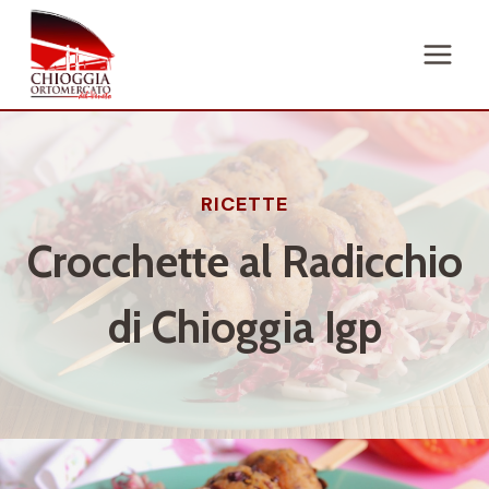
Salta
al
contenuto
RICETTE
Crocchette al Radicchio
di Chioggia Igp