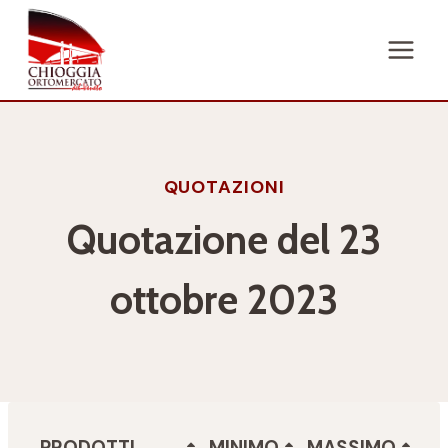
Salta
al
contenuto
QUOTAZIONI
Quotazione del 23
ottobre 2023
PRODOTTI
MINIMO
MASSIMO