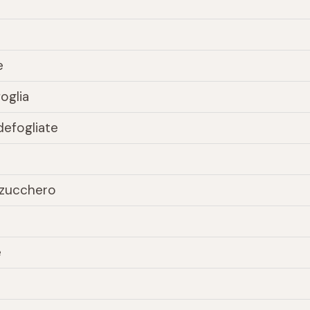
e
oglia
defogliate
i zucchero
e