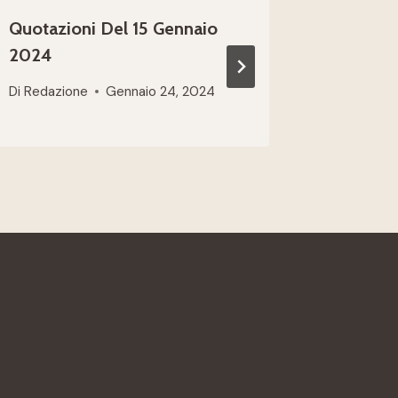
Quotazioni Del 15 Gennaio
Quotazi
2024
2025
Di
Redazione
Gennaio 24, 2024
Di
Redazio