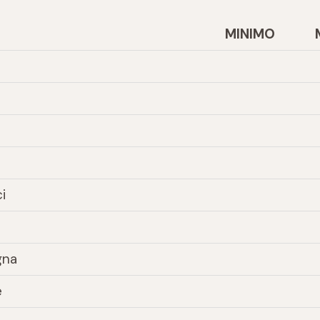
MINIMO
i
gna
e