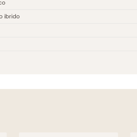
co
o ibrido