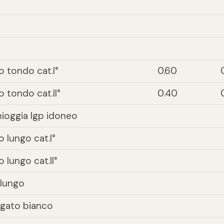
o tondo cat.I°
0.60
 tondo cat.II°
0.40
hioggia Igp idoneo
 lungo cat.I°
 lungo cat.II°
ilungo
egato bianco