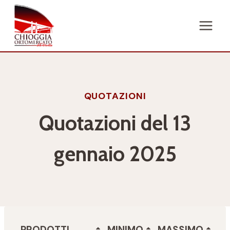
Salta
al
contenuto
QUOTAZIONI
Quotazioni del 13
gennaio 2025
PRODOTTI
MINIMO
MASSIMO