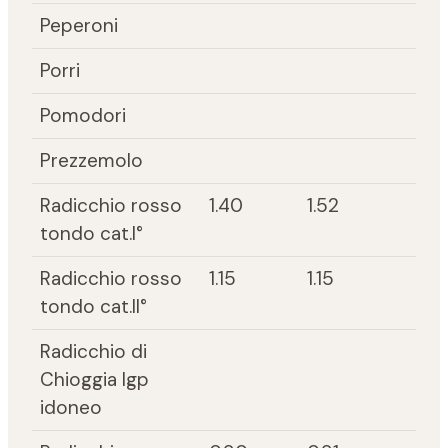
Peperoni
Porri
Pomodori
Prezzemolo
Radicchio rosso
1.40
1.52
tondo cat.I°
Radicchio rosso
1.15
1.15
tondo cat.II°
Radicchio di
Chioggia Igp
idoneo