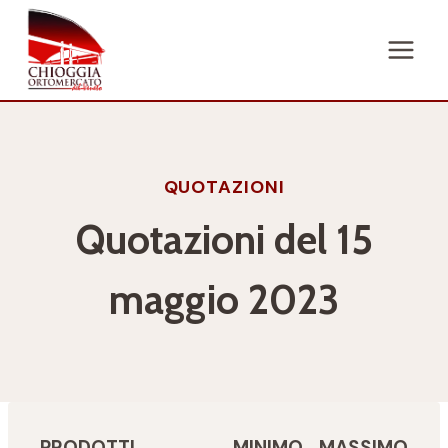
Salta
al
contenuto
QUOTAZIONI
Quotazioni del 15
maggio 2023
PRODOTTI
MINIMO
MASSIMO