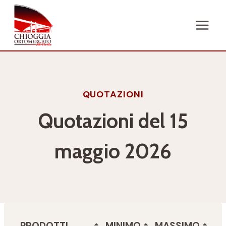
Salta
al
contenuto
QUOTAZIONI
Quotazioni del 15
maggio 2026
PRODOTTI
MINIMO
MASSIMO