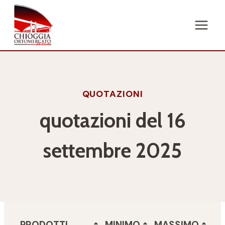
Salta
al
contenuto
QUOTAZIONI
quotazioni del 16
settembre 2025
PRODOTTI
MINIMO
MASSIMO