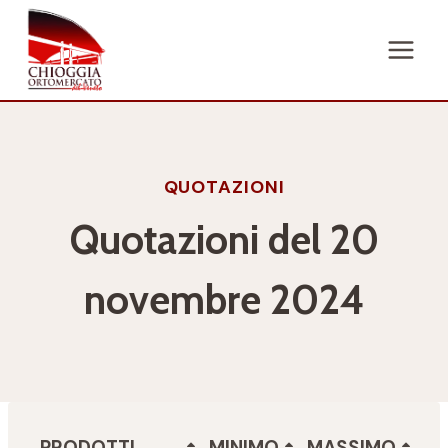
Salta
al
contenuto
QUOTAZIONI
Quotazioni del 20
novembre 2024
PRODOTTI
MINIMO
MASSIMO