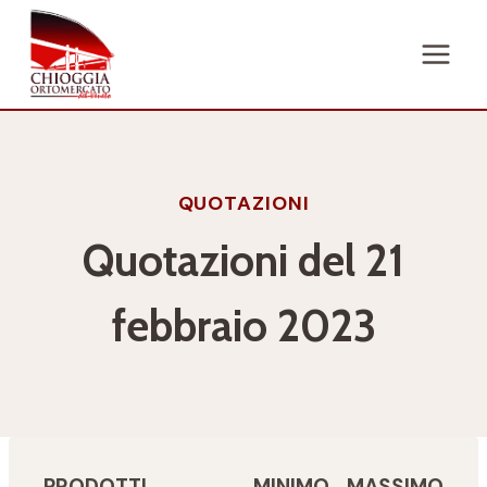
Salta
al
contenuto
QUOTAZIONI
Quotazioni del 21
febbraio 2023
PRODOTTI
MINIMO
MASSIMO