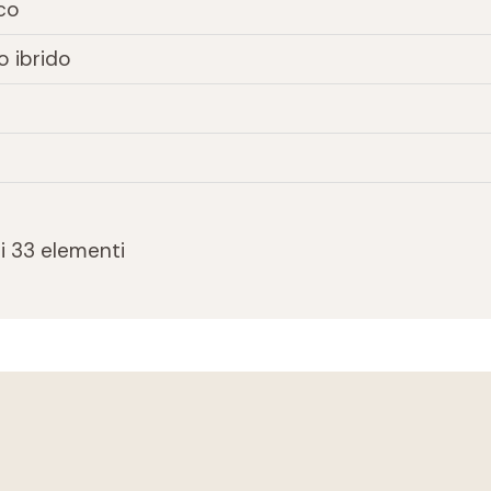
co
o ibrido
di 33 elementi