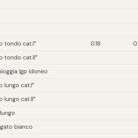
o tondo cat.I°
0.18
0.
 tondo cat.II°
hioggia Igp idoneo
 lungo cat.I°
 lungo cat.II°
ilungo
egato bianco