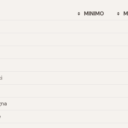
MINIMO
M
i
gna
e