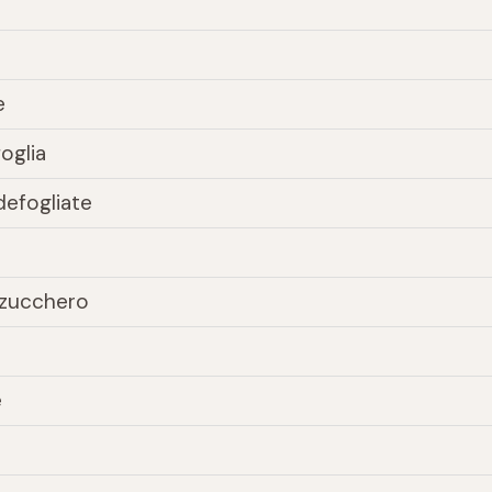
e
oglia
defogliate
i zucchero
e