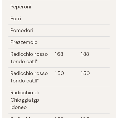
Peperoni
Porri
Pomodori
Prezzemolo
Radicchio rosso
1.68
1.88
tondo cat.I°
Radicchio rosso
1.50
1.50
tondo cat.II°
Radicchio di
Chioggia Igp
idoneo