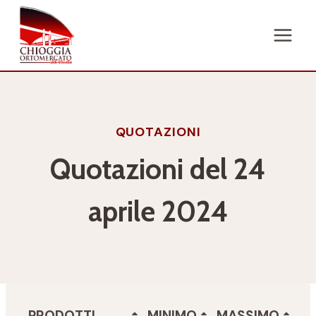
Salta
al
contenuto
QUOTAZIONI
Quotazioni del 24
aprile 2024
PRODOTTI
MINIMO
MASSIMO