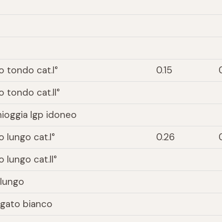
o tondo cat.I°
0.15
 tondo cat.II°
hioggia Igp idoneo
 lungo cat.I°
0.26
 lungo cat.II°
ilungo
egato bianco