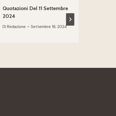
Quotazioni Del 11 Settembre
Quotazi
2024
2023
Di
Redazione
Settembre 18, 2024
Di
Redazio