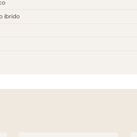
co
o ibrido