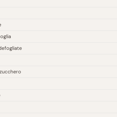
e
oglia
defogliate
i zucchero
e