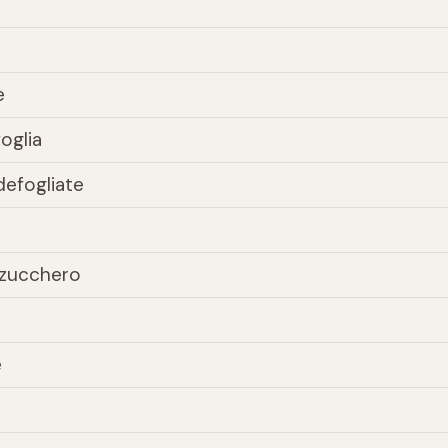
e
oglia
defogliate
i zucchero
e