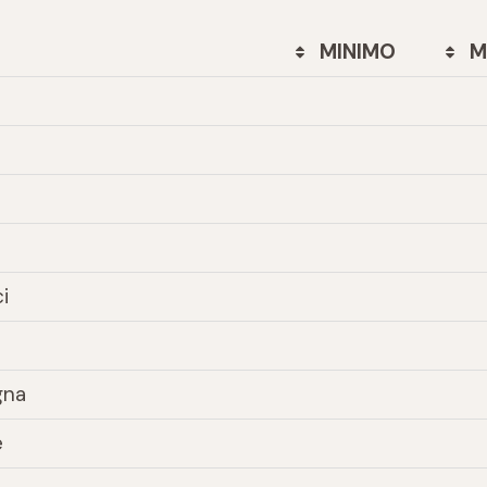
MINIMO
M
i
gna
e