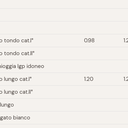
o tondo cat.I°
0.98
1
 tondo cat.II°
hioggia Igp idoneo
 lungo cat.I°
1.20
1.
 lungo cat.II°
ilungo
egato bianco