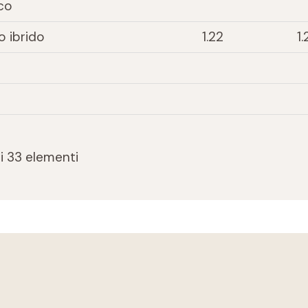
co
o ibrido
1.22
1.
di 33 elementi