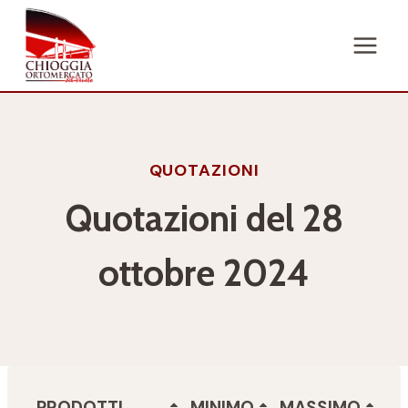
Salta
al
contenuto
QUOTAZIONI
Quotazioni del 28
ottobre 2024
PRODOTTI
MINIMO
MASSIMO