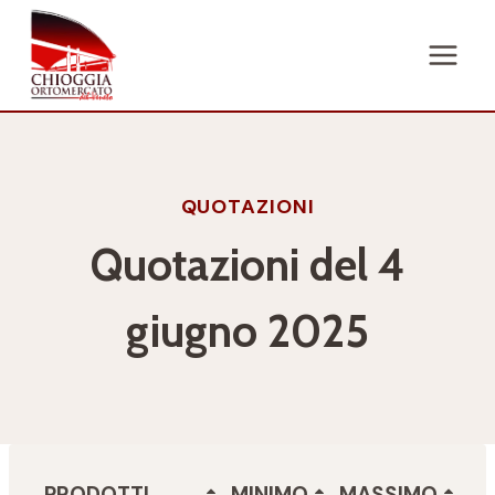
Salta
al
contenuto
QUOTAZIONI
Quotazioni del 4
giugno 2025
PRODOTTI
MINIMO
MASSIMO