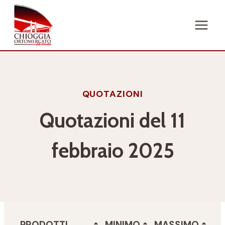
Salta
al
contenuto
QUOTAZIONI
Quotazioni del 11
febbraio 2025
PRODOTTI
MINIMO
MASSIMO