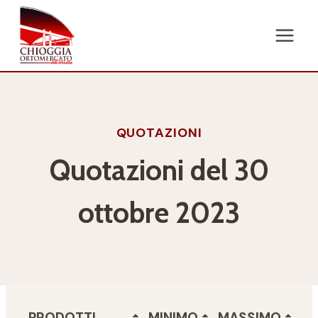
Salta
al
contenuto
QUOTAZIONI
Quotazioni del 30
ottobre 2023
PRODOTTI
MINIMO
MASSIMO