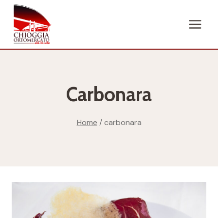
Salta
al
contenuto
Carbonara
Home
/
carbonara