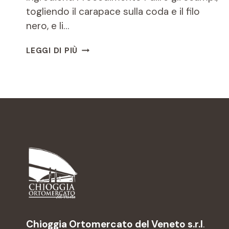
togliendo il carapace sulla coda e il filo
nero, e li…
SCAMPO
LEGGI DI PIÙ
AL
VAPORE
CON
RADICCHIO
DI
CHIOGGIA
IGP
MARINATO
ALL’ACETO
DI
MELE
E
CRUMBLE
ALLE
NOCI
Chioggia Ortomercato del Veneto s.r.l
.