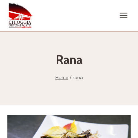
Salta
al
contenuto
Rana
Home
/
rana