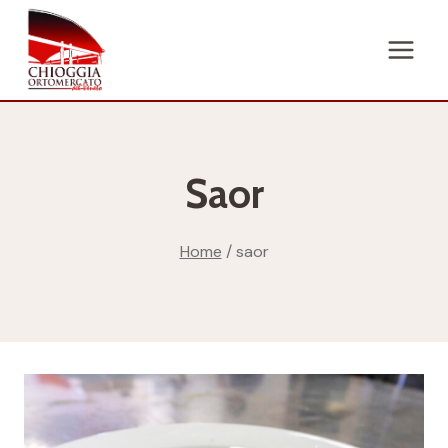
Salta
al
contenuto
Saor
Home
/
saor